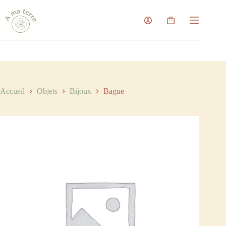
Passer
au
contenu
Panier
d’achat
Accueil
Objets
Bijoux
Bague