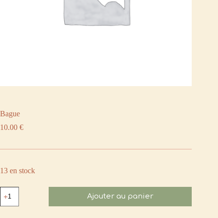
Bague
10.00
€
13 en stock
quantité
Ajouter au panier
de
Bague