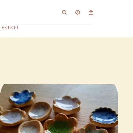
Panier
d’achat
ode FETE10